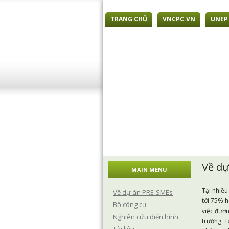
TRANG CHỦ
VNCPC.VN
UNEP
Về dự
MAIN MENU
Tại nhiều
Về dự án PRE-SMEs
tới 75% h
Bộ công cụ
việc đươn
Nghiên cứu điển hình
trường. T