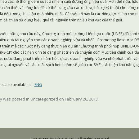
hiếu các hệ thống kiếm soát ô nhiễm cuối đường ống hiệu quả. Hơn thế nữa, hầu 
u cần thiết và năng lực để có thể cung cấp các dịch vụ hỗ trợ kỹ thuật cho công n
là đối tượng chịu hậu quả nhiều nhất. Các yếu tố này là các động lực chính cho n
 cài thiện sử dụng hiệu quả tài nguyên trên nhiều khu vực của thế giới.
uyết những nhu cầu này, Chương trình môi trường Liên hợp quốc (UNEP) đã khởi 
iệu quả tài nguyên cho các doanh nghiệp vừa và nhỏ” – Promoting Resource Effic
t triển mà các nước này đang thực hiện dự án “Chương trình phối hợp UNIDO-UNE
(RE-CP) cho các nền kinh tế đang phát triển và chuyển đổi”. Mục tiêu chính của d
ác nước đang phát triển nhằm hỗ trợ các doanh nghiệp vừa và nhỏ phát triển và 
ng tài nguyên và sản xuất sạch hơn nhằm sẽ giúp các SMEs cải thiện khả năng c
is also available in:
ENG
ry was posted in Uncategorized on
February 26, 2013
.
vigation