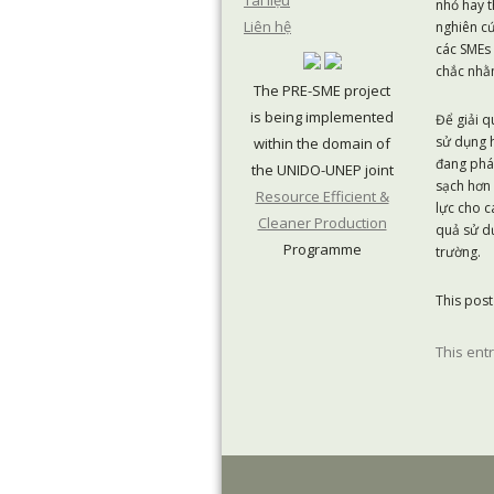
Tài liệu
nhỏ hay t
Liên hệ
nghiên cứ
các SMEs 
chắc nhằm
The PRE-SME project
is being implemented
Để giải q
sử dụng h
within the domain of
đang phá
the UNIDO-UNEP joint
sạch hơn 
Resource Efficient &
lực cho c
Cleaner Production
quả sử dụ
Programme
trường.
This post 
This ent
Post na